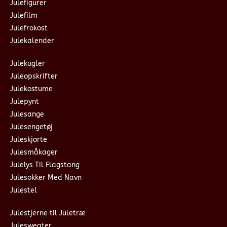
Julefigurer
Julefilm
Julefrokost
Julekalender
Julekugler
Juleopskrifter
Julekostume
Julepynt
Julesange
Julesengetøj
Juleskjorte
Julesmåkager
Julelys Til Flagstang
Julesokker Med Navn
Julestel
Julestjerne til Juletræ
Julesweater