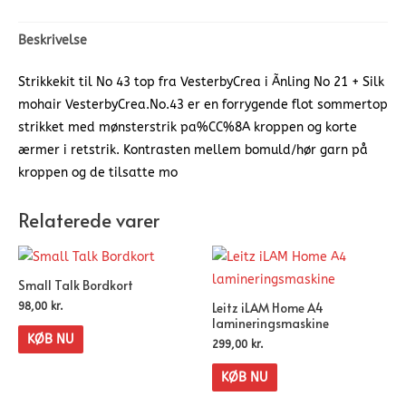
Beskrivelse
Strikkekit til No 43 top fra VesterbyCrea i Ãnling No 21 + Silk
mohair VesterbyCrea.No.43 er en forrygende flot sommertop
strikket med mønsterstrik pa%CC%8A kroppen og korte
ærmer i retstrik. Kontrasten mellem bomuld/hør garn på
kroppen og de tilsatte mo
Relaterede varer
Small Talk Bordkort
Leitz iLAM Home A4
98,00
kr.
lamineringsmaskine
KØB NU
299,00
kr.
KØB NU