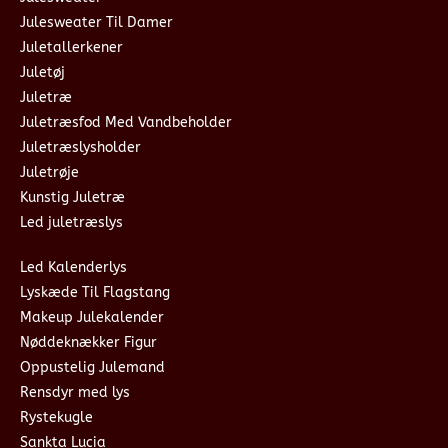
Julesweater Til Damer
Juletallerkener
Juletøj
Juletræ
Juletræsfod Med Vandbeholder
Juletræslysholder
Juletrøje
Kunstig Juletræ
Led juletræslys
Led Kalenderlys
Lyskæde Til Flagstang
Makeup Julekalender
Nøddeknækker Figur
Oppustelig Julemand
Rensdyr med lys
Rystekugle
Sankta Lucia