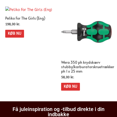
Peliko For The Girls (Eng)
198,00
kr.
KØB NU
Wera 350 ph krydskærv
stubby/karburatorskruetrækker
ph 1 x 25 mm
58,00
kr.
KØB NU
Få juleinspiration og -tilbud direkte i din
indbakke