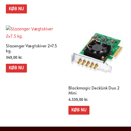
KØB NU
Slazenger Vægtskiver 2×7.5
kg.
349,00
kr.
KØB NU
Blackmagic DeckLink Duo 2
Mini
4.539,00
kr.
KØB NU