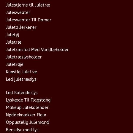
Julestjerne til Juletræ
Julesweater
Julesweater Til Damer
Juletallerkener
Juletøj
Juletræ
Juletræsfod Med Vandbeholder
Juletræslysholder
Juletrøje
Kunstig Juletræ
Led juletræslys
Led Kalenderlys
Lyskæde Til Flagstang
Makeup Julekalender
Nøddeknækker Figur
Oppustelig Julemand
Rensdyr med lys