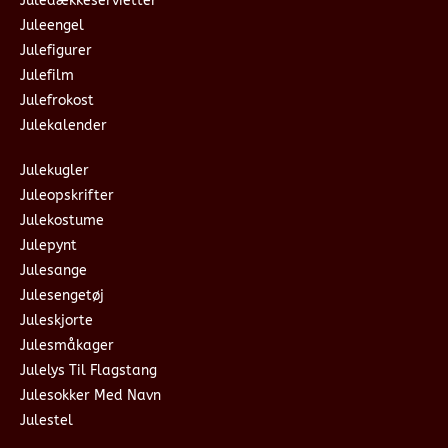
Juledækkeservietter
Juleengel
Julefigurer
Julefilm
Julefrokost
Julekalender
Julekugler
Juleopskrifter
Julekostume
Julepynt
Julesange
Julesengetøj
Juleskjorte
Julesmåkager
Julelys Til Flagstang
Julesokker Med Navn
Julestel