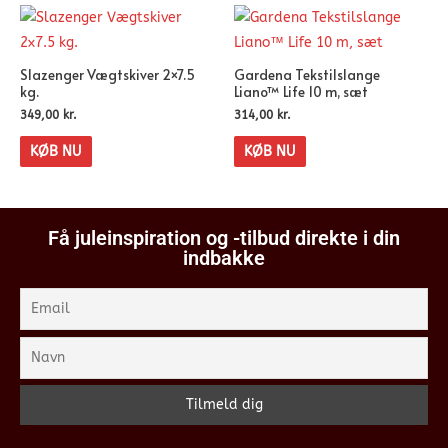
Slazenger Vægtskiver 2×7.5
Gardena Tekstilslange
kg.
Liano™ Life 10 m, sæt
349,00
kr.
314,00
kr.
KØB NU
KØB NU
Få juleinspiration og -tilbud direkte i din
indbakke