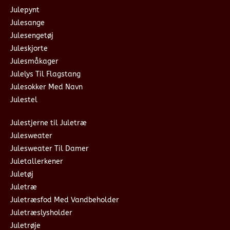
Julepynt
Julesange
Julesengetøj
Juleskjorte
Julesmåkager
Julelys Til Flagstang
Julesokker Med Navn
Julestel
Julestjerne til Juletræ
Julesweater
Julesweater Til Damer
Juletallerkener
Juletøj
Juletræ
Juletræsfod Med Vandbeholder
Juletræslysholder
Juletrøje