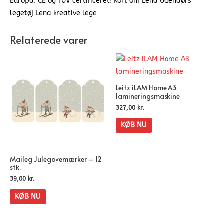
Europa. CE og TÜV certificeret! Kort om Lena Udendørs
legetøj Lena kreative lege
Relaterede varer
Leitz iLAM Home A3
lamineringsmaskine
327,00
kr.
KØB NU
Maileg Julegavemærker – 12
stk.
39,00
kr.
KØB NU