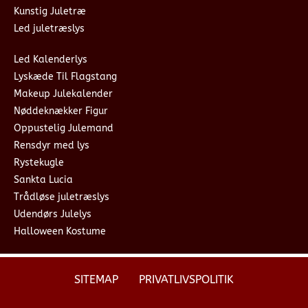
Kunstig Juletræ
Led juletræslys
Led Kalenderlys
Lyskæde Til Flagstang
Makeup Julekalender
Nøddeknækker Figur
Oppustelig Julemand
Rensdyr med lys
Rystekugle
Sankta Lucia
Trådløse juletræslys
Udendørs Julelys
Halloween Kostume
SITEMAP
PRIVATLIVSPOLITIK