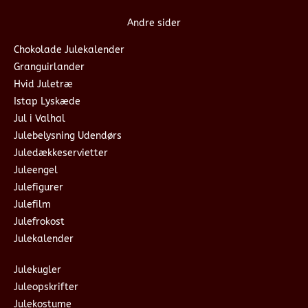
Andre sider
Chokolade Julekalender
Granguirlander
Hvid Juletræ
Istap Lyskæde
Jul i Valhal
Julebelysning Udendørs
Juledækkeservietter
Juleengel
Julefigurer
Julefilm
Julefrokost
Julekalender
Julekugler
Juleopskrifter
Julekostume