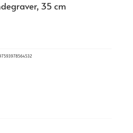
ndegraver, 35 cm
97593978564532