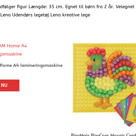
følger figur Længde: 35 cm. Egnet til børn fra 2 år. Velegnet 
m Lena Udendørs legetøj Lena kreative lege
M Home A4 lamineringsmaskine
 NU
PlayMais PlayCorn Mosaic Card