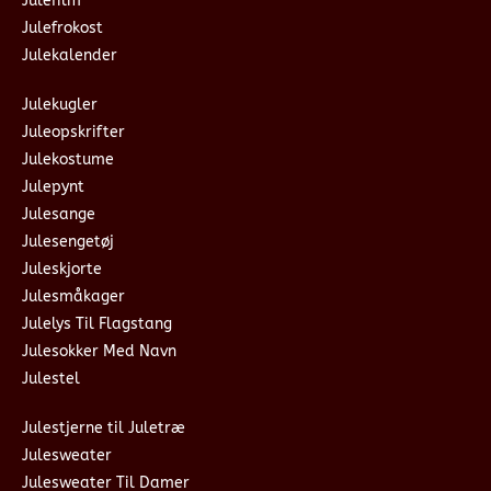
Julefilm
Julefrokost
Julekalender
Julekugler
Juleopskrifter
Julekostume
Julepynt
Julesange
Julesengetøj
Juleskjorte
Julesmåkager
Julelys Til Flagstang
Julesokker Med Navn
Julestel
Julestjerne til Juletræ
Julesweater
Julesweater Til Damer