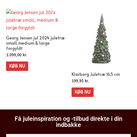
Georg Jensen jul 2024 juletræ
small, medium & large
forgyldt
1.099,00
kr.
KØB NU
Klarborg Juletræ 16,5 cm
199,95
kr.
KØB NU
Få juleinspiration og -tilbud direkte i din
indbakke