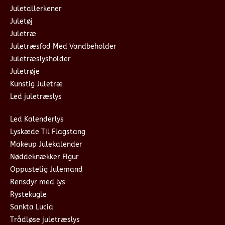
Juletallerkener
Juletøj
Juletræ
Juletræsfod Med Vandbeholder
Juletræslysholder
Juletrøje
Kunstig Juletræ
Led juletræslys
Led Kalenderlys
Lyskæde Til Flagstang
Makeup Julekalender
Nøddeknækker Figur
Oppustelig Julemand
Rensdyr med lys
Rystekugle
Sankta Lucia
Trådløse juletræslys