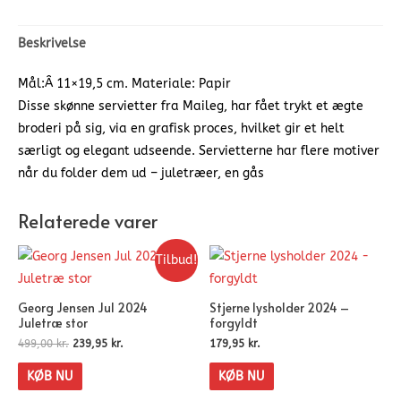
Beskrivelse
Mål:Â 11×19,5 cm. Materiale: Papir
Disse skønne servietter fra Maileg, har fået trykt et ægte
broderi på sig, via en grafisk proces, hvilket gir et helt
særligt og elegant udseende. Servietterne har flere motiver
når du folder dem ud – juletræer, en gås
Relaterede varer
Tilbud!
Georg Jensen Jul 2024
Stjerne lysholder 2024 –
Juletræ stor
forgyldt
499,00
kr.
239,95
kr.
179,95
kr.
KØB NU
KØB NU