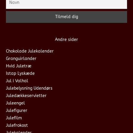
Andre sider
Chokolade Julekalender
Granguirlander
Hvid Juletræ
Istap Lyskæde
Jul i Valhal
Julebelysning Udendørs
Juledækkeservietter
Juleengel
Julefigurer
Julefilm
Julefrokost
Julekalender