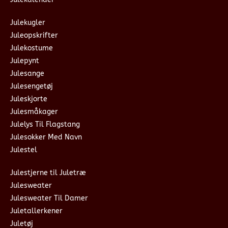
Julekugler
Juleopskrifter
Julekostume
Julepynt
Julesange
Julesengetøj
Juleskjorte
Julesmåkager
Julelys Til Flagstang
Julesokker Med Navn
Julestel
Julestjerne til Juletræ
Julesweater
Julesweater Til Damer
Juletallerkener
Juletøj