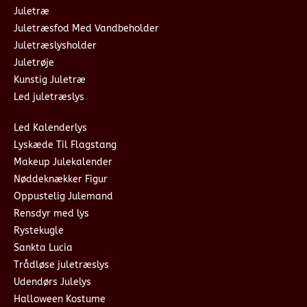
Juletræ
Juletræsfod Med Vandbeholder
Juletræslysholder
Juletrøje
Kunstig Juletræ
Led juletræslys
Led Kalenderlys
Lyskæde Til Flagstang
Makeup Julekalender
Nøddeknækker Figur
Oppustelig Julemand
Rensdyr med lys
Rystekugle
Sankta Lucia
Trådløse juletræslys
Udendørs Julelys
Halloween Kostume