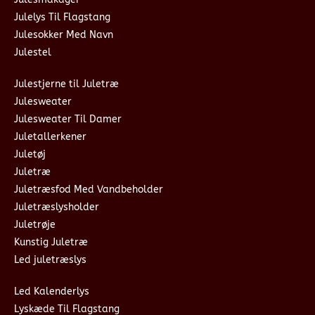
Julelys Til Flagstang
Julesokker Med Navn
Julestel
Julestjerne til Juletræ
Julesweater
Julesweater Til Damer
Juletallerkener
Juletøj
Juletræ
Juletræsfod Med Vandbeholder
Juletræslysholder
Juletrøje
Kunstig Juletræ
Led juletræslys
Led Kalenderlys
Lyskæde Til Flagstang