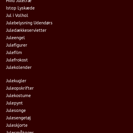
Hvid Juletræ
Istap Lyskæde
Jul i Valhal
Julebelysning Udendørs
Juledækkeservietter
Juleengel
Julefigurer
Julefilm
Julefrokost
Julekalender
Julekugler
Juleopskrifter
Julekostume
Julepynt
Julesange
Julesengetøj
Juleskjorte
Julesmåkager