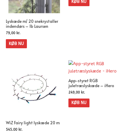
KØB NU
Lyskæde m/ 20 snekrystaller
indendørs – Ib Laursen
79,00
kr.
KØB NU
App-styret RGB
juletræslyskæde – iHero
249,00
kr.
KØB NU
WiZ Fairy light lyskæde 20 m
545,00
kr.