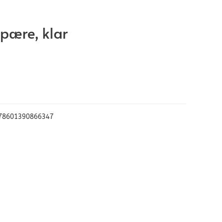
 pære, klar
78601390866347