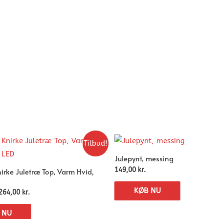
Tilbud!
Julepynt, messing
nirke Juletræ Top, Varm Hvid,
149,00
kr.
KØB NU
264,00
kr.
 NU