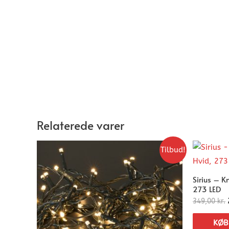
Relaterede varer
Tilbud!
Sirius – K
273 LED
349,00
kr.
KØB