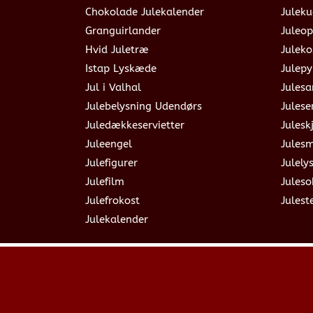
Chokolade Julekalender
Juleku
Granguirlander
Juleop
Hvid Juletræ
Julek
Istap Lyskæde
Julepy
Jul i Valhal
Jules
Julebelysning Udendørs
Julese
Juledækkeservietter
Julesk
Juleengel
Jules
Julefigurer
Julely
Julefilm
Jules
Julefrokost
Julest
Julekalender