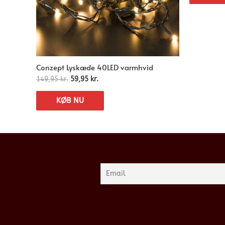
Conzept Lyskæde 40LED varmhvid
149,95
kr.
59,95
kr.
KØB NU