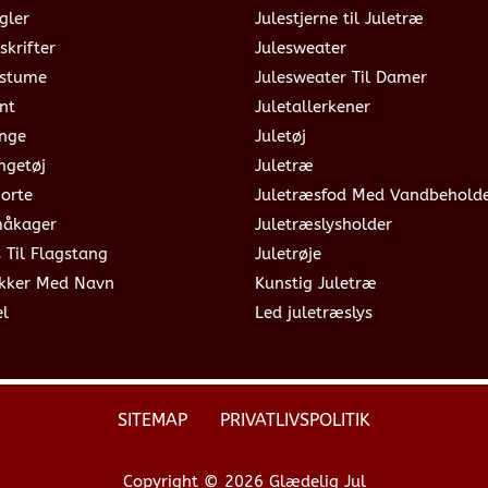
gler
Julestjerne til Juletræ
skrifter
Julesweater
ostume
Julesweater Til Damer
nt
Juletallerkener
ange
Juletøj
ngetøj
Juletræ
jorte
Juletræsfod Med Vandbehold
måkager
Juletræslysholder
s Til Flagstang
Juletrøje
okker Med Navn
Kunstig Juletræ
el
Led juletræslys
SITEMAP
PRIVATLIVSPOLITIK
Copyright © 2026 Glædelig Jul