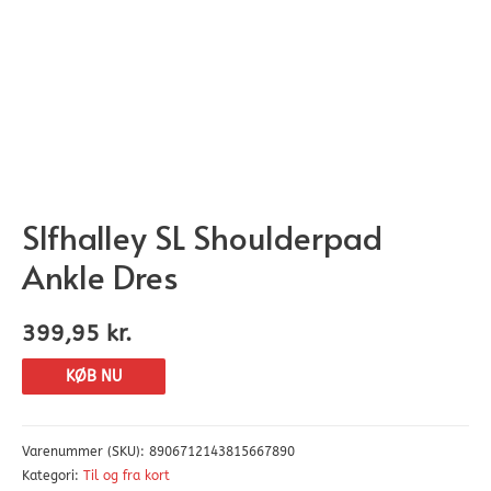
Slfhalley SL Shoulderpad
Ankle Dres
399,95
kr.
KØB NU
Varenummer (SKU):
8906712143815667890
Kategori:
Til og fra kort