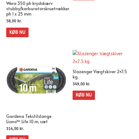
Wera 350 ph krydskærv
stubby/karburatorskruetrækker
ph 1 x 25 mm
58,00
kr.
KØB NU
Slazenger Vægtskiver 2×7.5
kg.
349,00
kr.
KØB NU
Gardena Tekstilslange
Liano™ Life 10 m, sæt
314,00
kr.