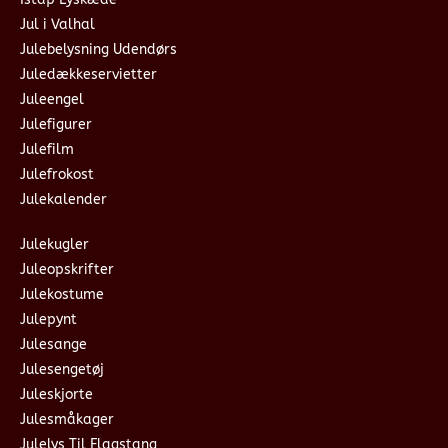
Jul i Valhal
Julebelysning Udendørs
Juledækkeservietter
Juleengel
Julefigurer
Julefilm
Julefrokost
Julekalender
Julekugler
Juleopskrifter
Julekostume
Julepynt
Julesange
Julesengetøj
Juleskjorte
Julesmåkager
Julelys Til Flagstang