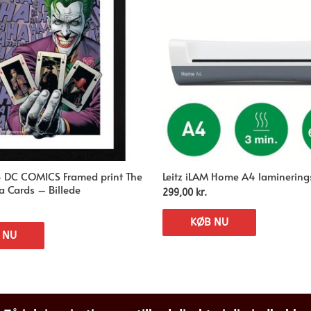
– DC COMICS Framed print The
Leitz iLAM Home A4 laminerin
a Cards – Billede
299,00
kr.
KØB NU
 NU