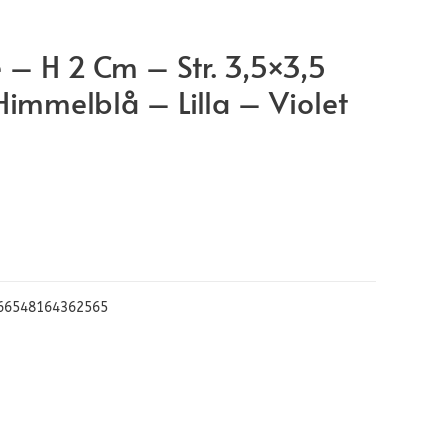
– H 2 Cm – Str. 3,5×3,5
immelblå – Lilla – Violet
66548164362565