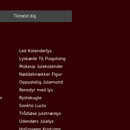
Led Kalenderlys
Lyskæde Til Flagstang
Makeup Julekalender
Nøddeknækker Figur
Oppustelig Julemand
Rensdyr med lys
er
Rystekugle
Sankta Lucia
Trådløse juletræslys
Udendørs Julelys
Halloween Kostume