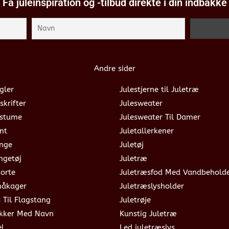
Få juleinspiration og -tilbud direkte i din indbakke
Andre sider
gler
Julestjerne til Juletræ
skrifter
Julesweater
ostume
Julesweater Til Damer
nt
Juletallerkener
ange
Juletøj
ngetøj
Juletræ
jorte
Juletræsfod Med Vandbehold
måkager
Juletræslysholder
s Til Flagstang
Juletrøje
okker Med Navn
Kunstig Juletræ
el
Led juletræslys