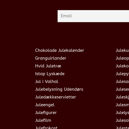
Chokolade Julekalender
Juleku
Granguirlander
Juleop
Hvid Juletræ
Julek
Istap Lyskæde
Julepy
Jul i Valhal
Jules
Julebelysning Udendørs
Julese
Juledækkeservietter
Julesk
Juleengel
Jules
Julefigurer
Julely
Julefilm
Jules
Julefrokost
Julest