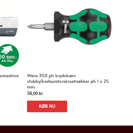
gsmaskine
Wera 350 ph krydskærv
stubby/karburatorskruetrækker ph 1 x 25
mm
58,00
kr.
KØB NU