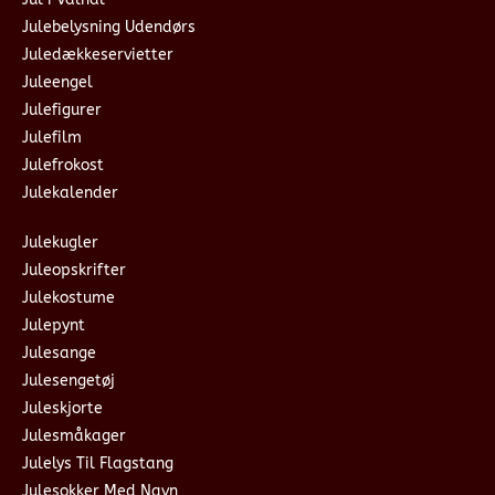
Julebelysning Udendørs
Juledækkeservietter
Juleengel
Julefigurer
Julefilm
Julefrokost
Julekalender
Julekugler
Juleopskrifter
Julekostume
Julepynt
Julesange
Julesengetøj
Juleskjorte
Julesmåkager
Julelys Til Flagstang
Julesokker Med Navn