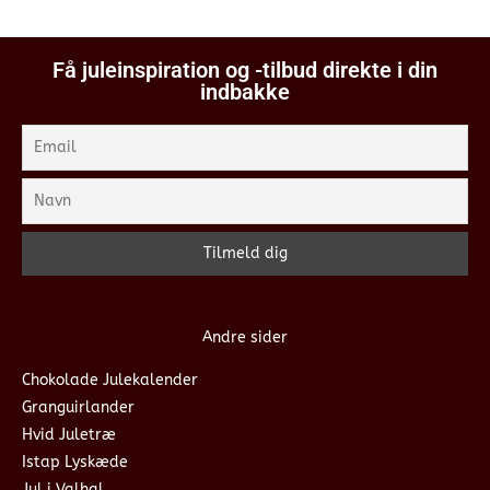
Få juleinspiration og -tilbud direkte i din
indbakke
Andre sider
Chokolade Julekalender
Granguirlander
Hvid Juletræ
Istap Lyskæde
Jul i Valhal