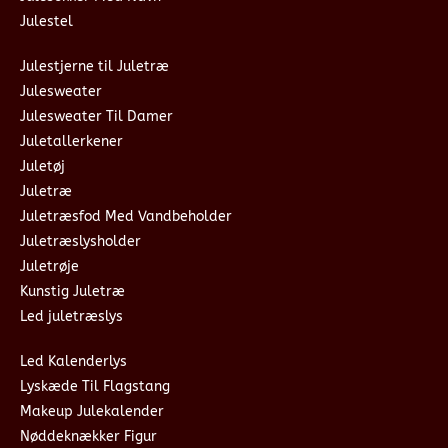
Julestel
Julestjerne til Juletræ
Julesweater
Julesweater Til Damer
Juletallerkener
Juletøj
Juletræ
Juletræsfod Med Vandbeholder
Juletræslysholder
Juletrøje
Kunstig Juletræ
Led juletræslys
Led Kalenderlys
Lyskæde Til Flagstang
Makeup Julekalender
Nøddeknækker Figur