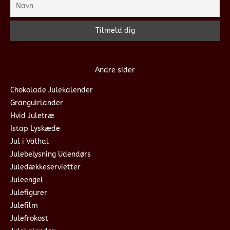
Andre sider
Chokolade Julekalender
Granguirlander
Hvid Juletræ
Istap Lyskæde
Jul i Valhal
Julebelysning Udendørs
Juledækkeservietter
Juleengel
Julefigurer
Julefilm
Julefrokost