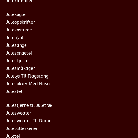
Julekalender
Julekugler
Juleopskrifter
Julekostume
Julepynt
Julesange
Julesengetøj
Juleskjorte
Julesmåkager
Julelys Til Flagstang
Julesokker Med Navn
Julestel
Julestjerne til Juletræ
Julesweater
Julesweater Til Damer
Juletallerkener
Juletøj