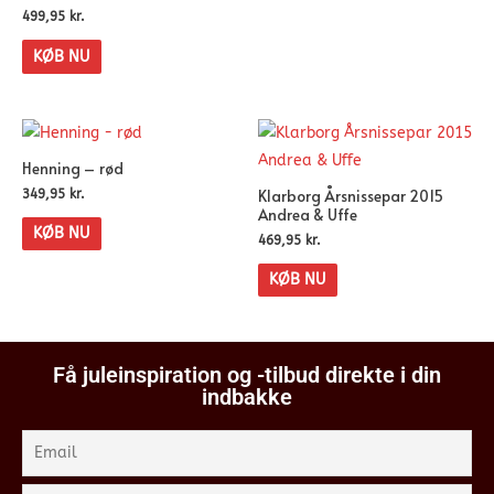
499,95
kr.
KØB NU
Henning – rød
Klarborg Årsnissepar 2015
349,95
kr.
Andrea & Uffe
KØB NU
469,95
kr.
KØB NU
Få juleinspiration og -tilbud direkte i din
indbakke