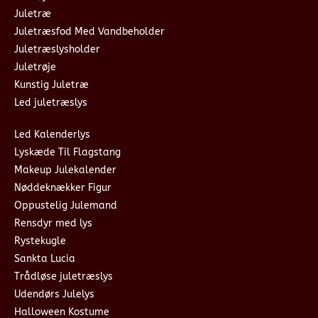
Juletræ
Juletræsfod Med Vandbeholder
Juletræslysholder
Juletrøje
Kunstig Juletræ
Led juletræslys
Led Kalenderlys
Lyskæde Til Flagstang
Makeup Julekalender
Nøddeknækker Figur
Oppustelig Julemand
Rensdyr med lys
Rystekugle
Sankta Lucia
Trådløse juletræslys
Udendørs Julelys
Halloween Kostume