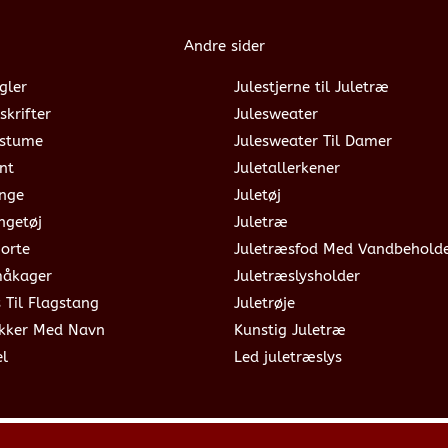
Andre sider
gler
Julestjerne til Juletræ
skrifter
Julesweater
ostume
Julesweater Til Damer
nt
Juletallerkener
ange
Juletøj
ngetøj
Juletræ
jorte
Juletræsfod Med Vandbehold
måkager
Juletræslysholder
s Til Flagstang
Juletrøje
okker Med Navn
Kunstig Juletræ
el
Led juletræslys