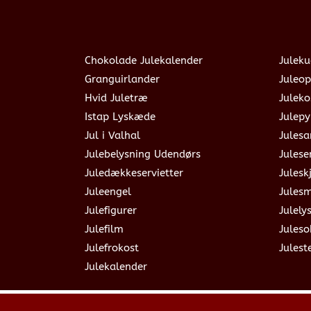
Chokolade Julekalender
Juleku
Granguirlander
Juleop
Hvid Juletræ
Julek
Istap Lyskæde
Julepy
Jul i Valhal
Jules
Julebelysning Udendørs
Julese
Juledækkeservietter
Julesk
Juleengel
Jules
Julefigurer
Julely
Julefilm
Jules
Julefrokost
Julest
Julekalender