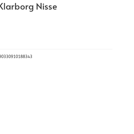
 Klarborg Nisse
90330910188343