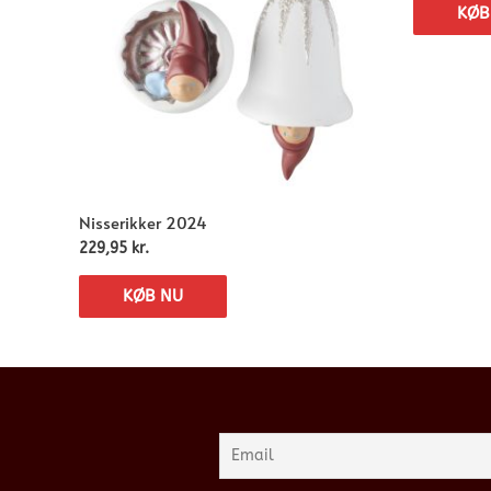
KØB
Nisserikker 2024
229,95
kr.
KØB NU