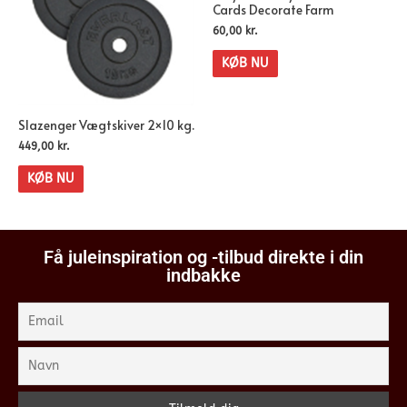
Cards Decorate Farm
60,00
kr.
KØB NU
Slazenger Vægtskiver 2×10 kg.
449,00
kr.
KØB NU
Få juleinspiration og -tilbud direkte i din
indbakke