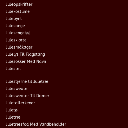
Juleopskrifter
Julekostume
Julepynt
Julesange
Julesengetøj
Juleskjorte
Julesmåkager
Julelys Til Flagstang
Julesokker Med Navn
Julestel
Julestjerne til Juletræ
Julesweater
Julesweater Til Damer
Juletallerkener
Juletøj
Juletræ
Juletræsfod Med Vandbeholder