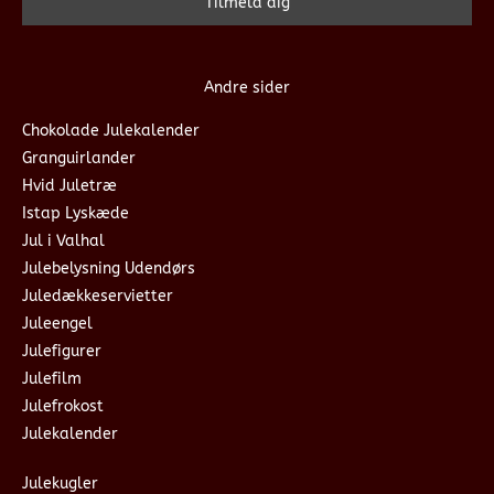
Andre sider
Chokolade Julekalender
Granguirlander
Hvid Juletræ
Istap Lyskæde
Jul i Valhal
Julebelysning Udendørs
Juledækkeservietter
Juleengel
Julefigurer
Julefilm
Julefrokost
Julekalender
Julekugler