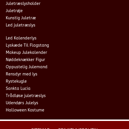
Juletræslysholder
Juletrøje
Kunstig Juletræ
Led juletræslys
Led Kalenderlys
Lyskæde Til Flagstang
Makeup Julekalender
Nøddeknækker Figur
Oppustelig Julemand
Rensdyr med lys
Rystekugle
Sankta Lucia
Trådløse juletræslys
Udendørs Julelys
Halloween Kostume