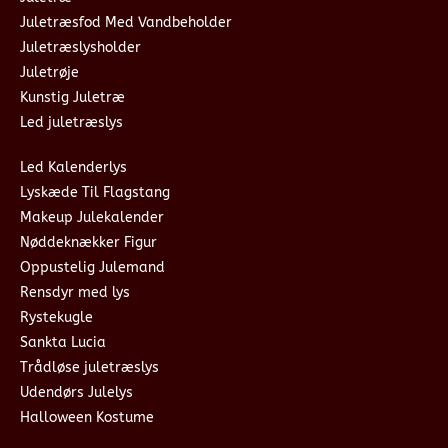
Juletræsfod Med Vandbeholder
Juletræslysholder
Juletrøje
Kunstig Juletræ
Led juletræslys
Led Kalenderlys
Lyskæde Til Flagstang
Makeup Julekalender
Nøddeknækker Figur
Oppustelig Julemand
Rensdyr med lys
Rystekugle
Sankta Lucia
Trådløse juletræslys
Udendørs Julelys
Halloween Kostume