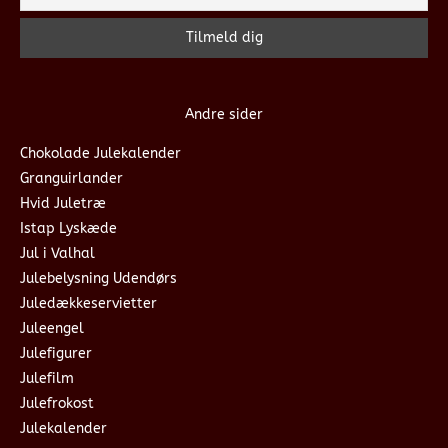
Andre sider
Chokolade Julekalender
Granguirlander
Hvid Juletræ
Istap Lyskæde
Jul i Valhal
Julebelysning Udendørs
Juledækkeservietter
Juleengel
Julefigurer
Julefilm
Julefrokost
Julekalender