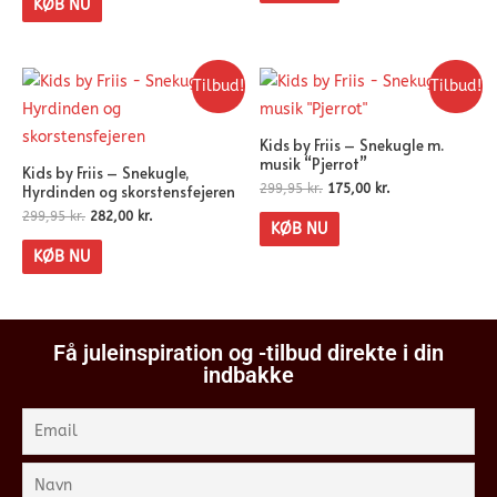
KØB NU
Tilbud!
Tilbud!
Kids by Friis – Snekugle m.
musik “Pjerrot”
Kids by Friis – Snekugle,
Hyrdinden og skorstensfejeren
299,95
kr.
175,00
kr.
299,95
kr.
282,00
kr.
KØB NU
KØB NU
Få juleinspiration og -tilbud direkte i din
indbakke