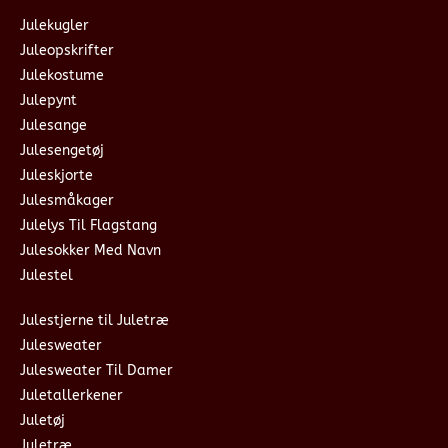
Julekugler
Juleopskrifter
Julekostume
Julepynt
Julesange
Julesengetøj
Juleskjorte
Julesmåkager
Julelys Til Flagstang
Julesokker Med Navn
Julestel
Julestjerne til Juletræ
Julesweater
Julesweater Til Damer
Juletallerkener
Juletøj
Juletræ