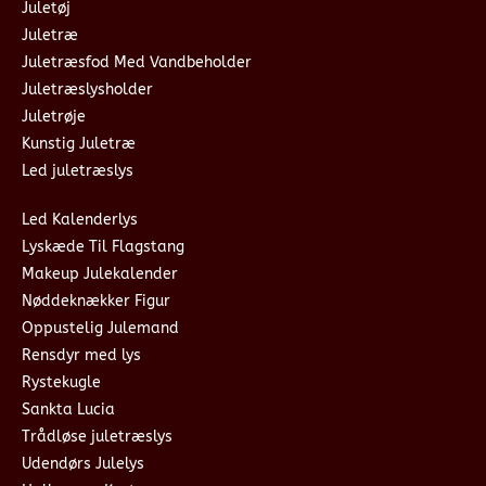
Juletøj
Juletræ
Juletræsfod Med Vandbeholder
Juletræslysholder
Juletrøje
Kunstig Juletræ
Led juletræslys
Led Kalenderlys
Lyskæde Til Flagstang
Makeup Julekalender
Nøddeknækker Figur
Oppustelig Julemand
Rensdyr med lys
Rystekugle
Sankta Lucia
Trådløse juletræslys
Udendørs Julelys