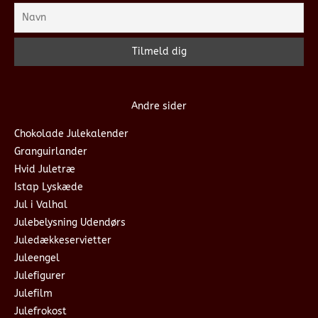
Andre sider
Chokolade Julekalender
Granguirlander
Hvid Juletræ
Istap Lyskæde
Jul i Valhal
Julebelysning Udendørs
Juledækkeservietter
Juleengel
Julefigurer
Julefilm
Julefrokost