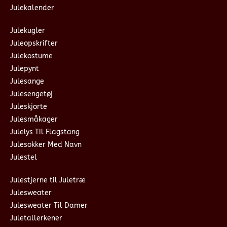
Julekalender
Julekugler
Juleopskrifter
Julekostume
Julepynt
Julesange
Julesengetøj
Juleskjorte
Julesmåkager
Julelys Til Flagstang
Julesokker Med Navn
Julestel
Julestjerne til Juletræ
Julesweater
Julesweater Til Damer
Juletallerkener