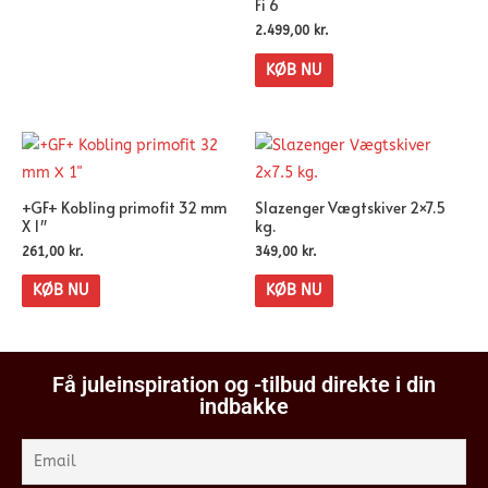
Fi 6
2.499,00
kr.
KØB NU
+GF+ Kobling primofit 32 mm
Slazenger Vægtskiver 2×7.5
X 1″
kg.
261,00
kr.
349,00
kr.
KØB NU
KØB NU
Få juleinspiration og -tilbud direkte i din
indbakke