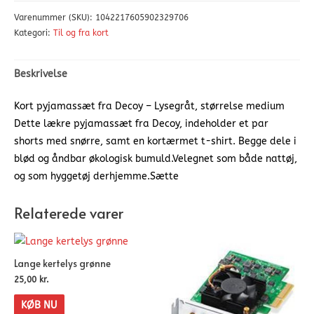
Varenummer (SKU):
1042217605902329706
Kategori:
Til og fra kort
Beskrivelse
Kort pyjamassæt fra Decoy – Lysegråt, størrelse medium
Dette lækre pyjamassæt fra Decoy, indeholder et par
shorts med snørre, samt en kortærmet t-shirt. Begge dele i
blød og åndbar økologisk bumuld.Velegnet som både nattøj,
og som hyggetøj derhjemme.Sætte
Relaterede varer
Lange kertelys grønne
25,00
kr.
KØB NU