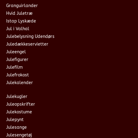
Granguirlander
Hvid Juletræ
Istap Lyskæde
Jul i Valhal
Julebelysning Udendørs
Juledækkeservietter
Juleengel
Julefigurer
Julefilm
Julefrokost
Julekalender
Julekugler
Juleopskrifter
Julekostume
Julepynt
Julesange
Julesengetøj