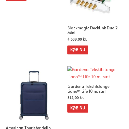
Blackmagic DeckLink Duo 2
Mini
4.539,00
kr.
KØB NU
Gardena Tekstilslange
Liano™ Life 10 m, sæt
314,00
kr.
KØB NU
American Tourister Hello