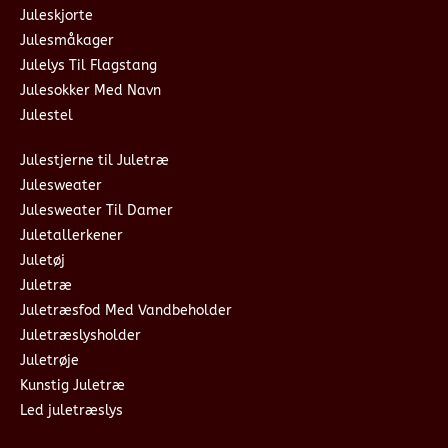
Juleskjorte
Julesmåkager
Julelys Til Flagstang
Julesokker Med Navn
Julestel
Julestjerne til Juletræ
Julesweater
Julesweater Til Damer
Juletallerkener
Juletøj
Juletræ
Juletræsfod Med Vandbeholder
Juletræslysholder
Juletrøje
Kunstig Juletræ
Led juletræslys