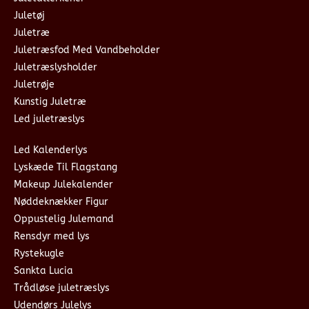
Juletøj
Juletræ
Juletræsfod Med Vandbeholder
Juletræslysholder
Juletrøje
Kunstig Juletræ
Led juletræslys
Led Kalenderlys
Lyskæde Til Flagstang
Makeup Julekalender
Nøddeknækker Figur
Oppustelig Julemand
Rensdyr med lys
Rystekugle
Sankta Lucia
Trådløse juletræslys
Udendørs Julelys