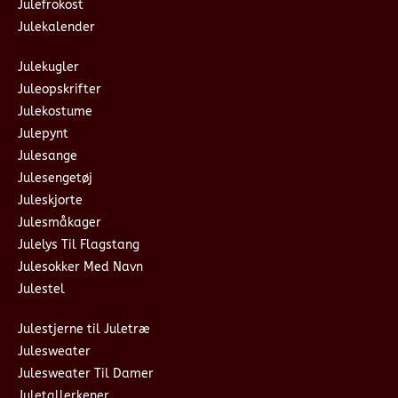
Julefrokost
Julekalender
Julekugler
Juleopskrifter
Julekostume
Julepynt
Julesange
Julesengetøj
Juleskjorte
Julesmåkager
Julelys Til Flagstang
Julesokker Med Navn
Julestel
Julestjerne til Juletræ
Julesweater
Julesweater Til Damer
Juletallerkener