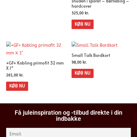
snuden i sporet – Børnebog –
hardcover
325,00
kr.
KØB NU
Small Talk Bordkort
+GF+ Kobling primofit 32 mm
98,00
kr.
X 1″
KØB NU
261,00
kr.
KØB NU
Få juleinspiration og -tilbud direkte i din
indbakke