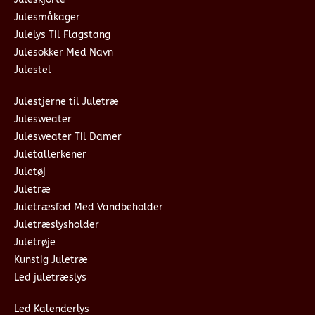
Julesmåkager
Julelys Til Flagstang
Julesokker Med Navn
Julestel
Julestjerne til Juletræ
Julesweater
Julesweater Til Damer
Juletallerkener
Juletøj
Juletræ
Juletræsfod Med Vandbeholder
Juletræslysholder
Juletrøje
Kunstig Juletræ
Led juletræslys
Led Kalenderlys