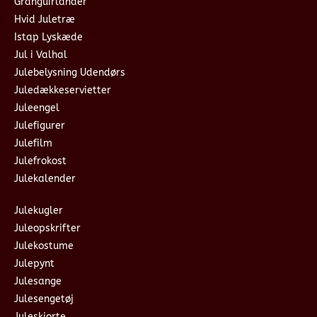
Granguirlander
Hvid Juletræ
Istap Lyskæde
Jul i Valhal
Julebelysning Udendørs
Juledækkeservietter
Juleengel
Julefigurer
Julefilm
Julefrokost
Julekalender
Julekugler
Juleopskrifter
Julekostume
Julepynt
Julesange
Julesengetøj
Juleskjorte