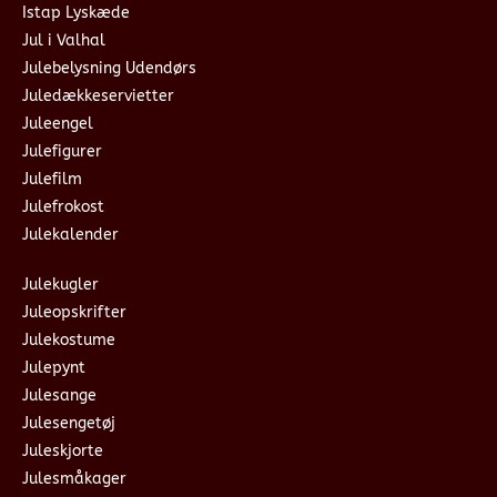
Istap Lyskæde
Jul i Valhal
Julebelysning Udendørs
Juledækkeservietter
Juleengel
Julefigurer
Julefilm
Julefrokost
Julekalender
Julekugler
Juleopskrifter
Julekostume
Julepynt
Julesange
Julesengetøj
Juleskjorte
Julesmåkager