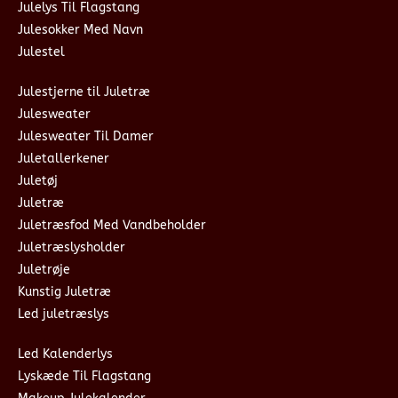
Julelys Til Flagstang
Julesokker Med Navn
Julestel
Julestjerne til Juletræ
Julesweater
Julesweater Til Damer
Juletallerkener
Juletøj
Juletræ
Juletræsfod Med Vandbeholder
Juletræslysholder
Juletrøje
Kunstig Juletræ
Led juletræslys
Led Kalenderlys
Lyskæde Til Flagstang