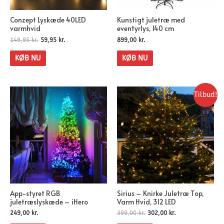
Conzept Lyskæde 40LED
Kunstigt juletræ med
varmhvid
eventyrlys, 140 cm
149,95
kr.
59,95
kr.
899,00
kr.
KØB NU
KØB NU
Tilbud!
App-styret RGB
Sirius – Knirke Juletræ Top,
juletræslyskæde – iHero
Varm Hvid, 312 LED
249,00
kr.
399,00
kr.
302,00
kr.