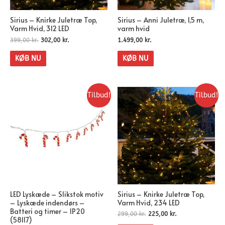
Sirius – Knirke Juletræ Top,
Sirius – Anni Juletræ, 1,5 m,
Varm Hvid, 312 LED
varm hvid
399,00
kr.
302,00
kr.
1.499,00
kr.
KØB NU
KØB NU
Tilbud!
Tilbud!
LED Lyskæde – Slikstok motiv
Sirius – Knirke Juletræ Top,
– Lyskæde indendørs –
Varm Hvid, 234 LED
Batteri og timer – IP20
299,00
kr.
225,00
kr.
(58117)