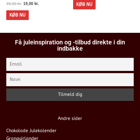
39,00
kr.
19,00
kr.
KØB NU
KØB NU
Få juleinspiration og -tilbud direkte i din
indbakke
Andre sider
Chokolade Julekalender
Granguirlander