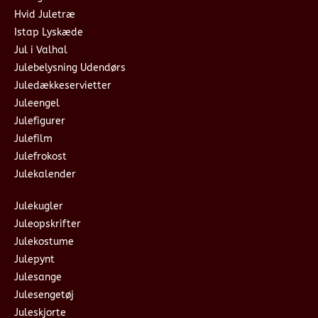
Hvid Juletræ
Istap Lyskæde
Jul i Valhal
Julebelysning Udendørs
Juledækkeservietter
Juleengel
Julefigurer
Julefilm
Julefrokost
Julekalender
Julekugler
Juleopskrifter
Julekostume
Julepynt
Julesange
Julesengetøj
Juleskjorte