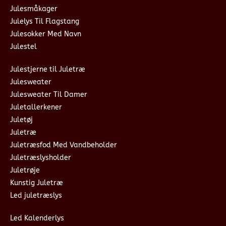
Julesmåkager
Julelys Til Flagstang
Julesokker Med Navn
Julestel
Julestjerne til Juletræ
Julesweater
Julesweater Til Damer
Juletallerkener
Juletøj
Juletræ
Juletræsfod Med Vandbeholder
Juletræslysholder
Juletrøje
Kunstig Juletræ
Led juletræslys
Led Kalenderlys