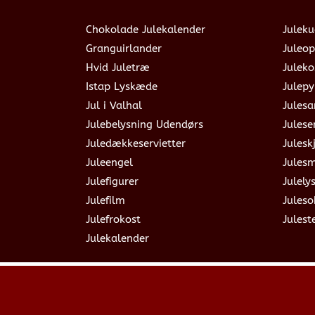
Chokolade Julekalender
Juleku
Granguirlander
Juleop
Hvid Juletræ
Julek
Istap Lyskæde
Julepy
Jul i Valhal
Jules
Julebelysning Udendørs
Julese
Juledækkeservietter
Julesk
Juleengel
Jules
Julefigurer
Julely
Julefilm
Jules
Julefrokost
Julest
Julekalender