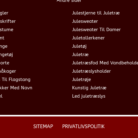
Andre sider
gler
Julestjerne til Juletræ
skrifter
Julesweater
ostume
Julesweater Til Damer
nt
Juletallerkener
ange
Juletøj
ngetøj
Juletræ
jorte
Juletræsfod Med Vandbehold
måkager
Juletræslysholder
s Til Flagstang
Juletrøje
okker Med Navn
Kunstig Juletræ
el
Led juletræslys
SITEMAP
PRIVATLIVSPOLITIK