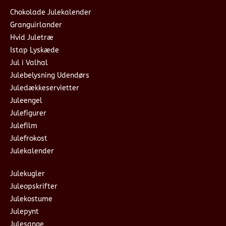
Chokolade Julekalender
Granguirlander
Hvid Juletræ
Istap Lyskæde
Jul i Valhal
Julebelysning Udendørs
Juledækkeservietter
Juleengel
Julefigurer
Julefilm
Julefrokost
Julekalender
Julekugler
Juleopskrifter
Julekostume
Julepynt
Julesange