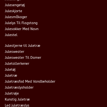
Julesengetøj
Juleskjorte
Julesmåkager
Julelys Til Flagstang
Julesokker Med Navn
Julestel
Julestjerne til Juletræ
Julesweater
Julesweater Til Damer
Juletallerkener
Juletøj
Juletræ
Juletræsfod Med Vandbeholder
Juletræslysholder
Juletrøje
Kunstig Juletræ
Led juletræslys