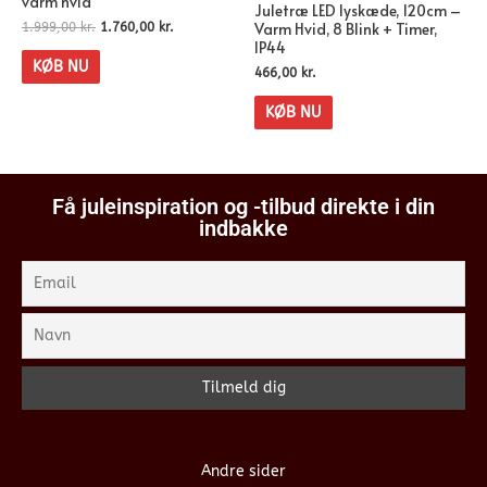
varm hvid
Juletræ LED lyskæde, 120cm –
Varm Hvid, 8 Blink + Timer,
1.999,00
kr.
1.760,00
kr.
IP44
KØB NU
466,00
kr.
KØB NU
Få juleinspiration og -tilbud direkte i din
indbakke
Andre sider