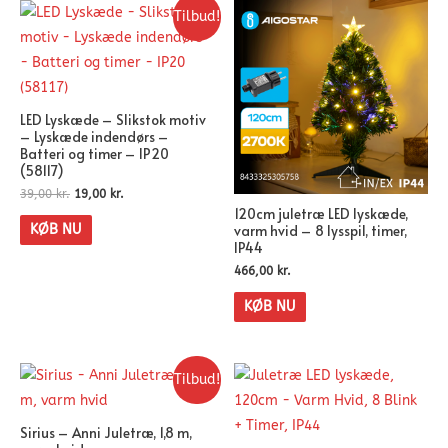
Tilbud!
LED Lyskæde – Slikstok motiv
– Lyskæde indendørs –
Batteri og timer – IP20
(58117)
39,00
kr.
19,00
kr.
120cm juletræ LED lyskæde,
varm hvid – 8 lysspil, timer,
KØB NU
IP44
466,00
kr.
KØB NU
Tilbud!
Sirius – Anni Juletræ, 1,8 m,