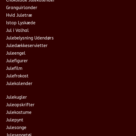
Chokolade Julekalender
Granguirlander
Hvid Juletræ
Istap Lyskæde
Jul i Valhal
Julebelysning Udendørs
Juledækkeservietter
Juleengel
Julefigurer
Julefilm
Julefrokost
Julekalender
Julekugler
Juleopskrifter
Julekostume
Julepynt
Julesange
Julesengetøj