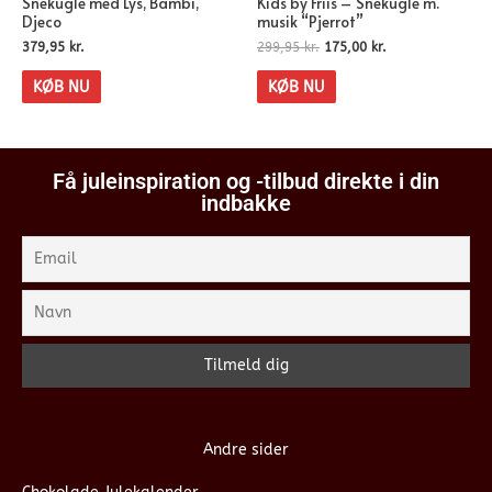
Snekugle med Lys, Bambi,
Kids by Friis – Snekugle m.
Djeco
musik “Pjerrot”
379,95
kr.
299,95
kr.
175,00
kr.
KØB NU
KØB NU
Få juleinspiration og -tilbud direkte i din
indbakke
Andre sider