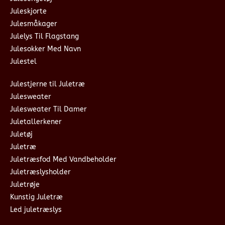
Juleskjorte
Julesmåkager
Julelys Til Flagstang
Julesokker Med Navn
Julestel
Julestjerne til Juletræ
Julesweater
Julesweater Til Damer
Juletallerkener
Juletøj
Juletræ
Juletræsfod Med Vandbeholder
Juletræslysholder
Juletrøje
Kunstig Juletræ
Led juletræslys