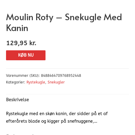
Moulin Roty – Snekugle Med
Kanin
129,95
kr.
KØB NU
Varenummer (SKU):
8488464709768952448
Kategorier:
Rystekugle
,
Snekugler
Beskrivelse
Rystekugle med en skøn kanin, der sidder på et af
efterårets blade og kigger på snefnuggene,…