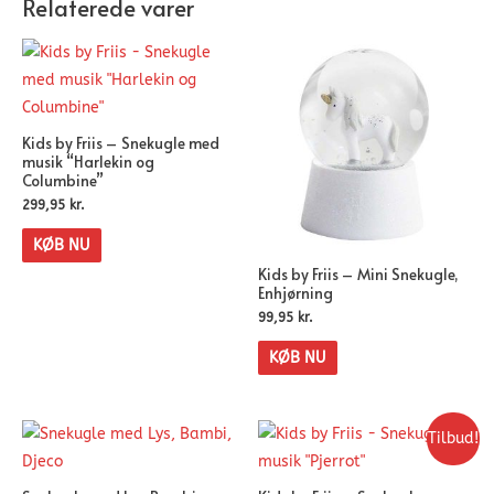
Relaterede varer
Kids by Friis – Snekugle med
musik “Harlekin og
Columbine”
299,95
kr.
KØB NU
Kids by Friis – Mini Snekugle,
Enhjørning
99,95
kr.
KØB NU
Tilbud!