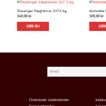
Slazenger Vægtskiver 2×7.5 kg.
Asmodee B
349,00
kr.
109,00
kr.
KØB NU
KØB
Chokolade Julekalender
Juleku