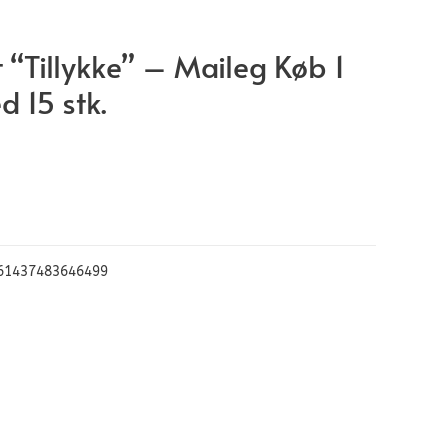
rt “Tillykke” – Maileg Køb 1
ed 15 stk.
61437483646499