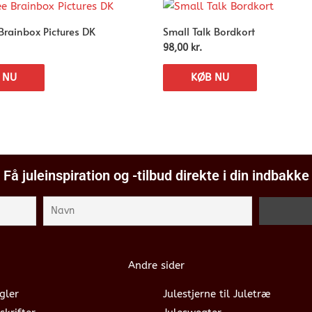
rainbox Pictures DK
Small Talk Bordkort
98,00
kr.
 NU
KØB NU
Få juleinspiration og -tilbud direkte i din indbakke
Andre sider
gler
Julestjerne til Juletræ