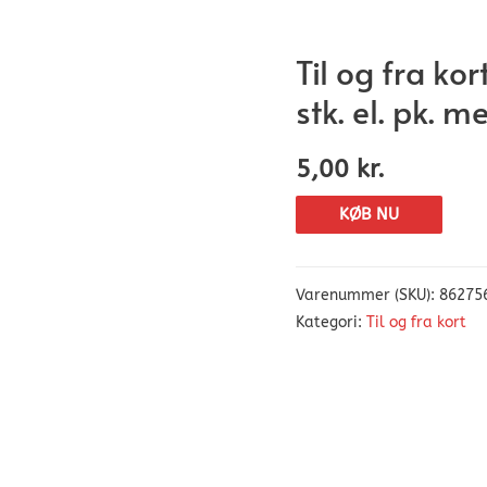
Til og fra ko
stk. el. pk. m
5,00
kr.
KØB NU
Varenummer (SKU):
86275
Kategori:
Til og fra kort